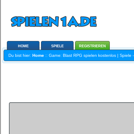
HOME
SPIELE
REGISTRIEREN
Du bist hier:
Home
:: Game: Blast RPG spielen kostenlos | Spiele 