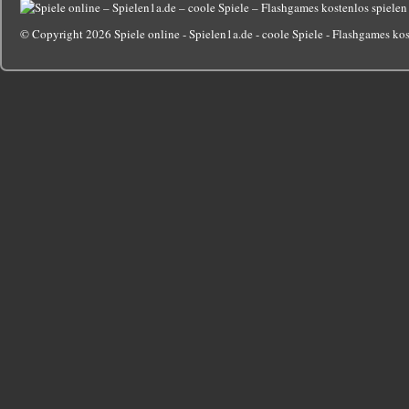
© Copyright 2026 Spiele online - Spielen1a.de - coole Spiele - Flashgames kost