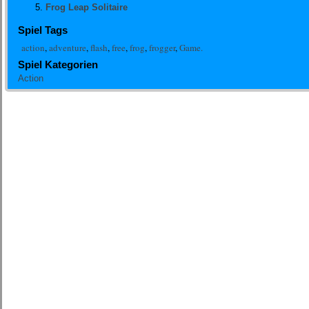
Frog Leap Solitaire
Spiel Tags
action
,
adventure
,
flash
,
free
,
frog
,
frogger
,
Game.
Spiel Kategorien
Action