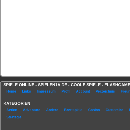
SPIELE ONLINE - SPIELEN1A.DE - COOLE SPIELE - FLASHGA
Home
Links
Impressum
Profil
Account
Verzeichnis
Freu
KATEGORIEN
Action
Adventure
Andere
Brettspiele
Casino
Customize
Strategie