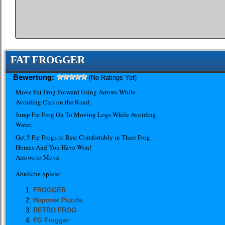
FAT FROGGER
Bewertung:
(No Ratings Yet)
Move Fat Frog Forward Using Arrows While
Avoiding Cars on the Road.
Jump Fat Frog On To Moving Logs While Avoiding
Water.
Get 5 Fat Frogs to Rest Comfortably in Their Frog
Homes And You Have Won!
Arrows to Move.
Ähnliche Spiele:
FROGGER
Hopover Puzzle
RETRO FROG
FG Frogger