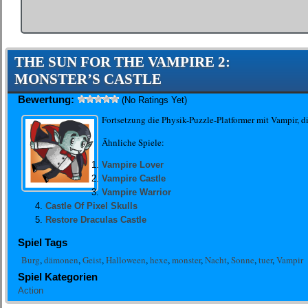
THE SUN FOR THE VAMPIRE 2:
MONSTER’S CASTLE
Bewertung:
(No Ratings Yet)
Fortsetzung die Physik-Puzzle-Platformer mit Vampir, 
Ähnliche Spiele:
Vampire Lover
Vampire Castle
Vampire Warrior
Castle Of Pixel Skulls
Restore Draculas Castle
Spiel Tags
Burg
,
dämonen
,
Geist
,
Halloween
,
hexe
,
monster
,
Nacht
,
Sonne
,
tuer
,
Vampir
Spiel Kategorien
Action