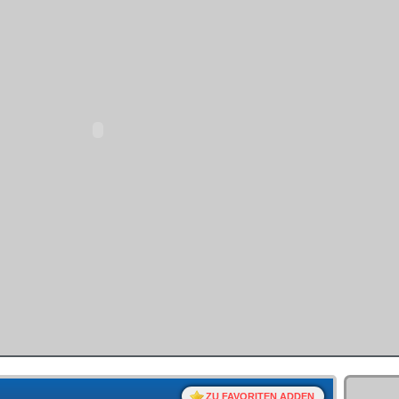
ZU FAVORITEN ADDEN