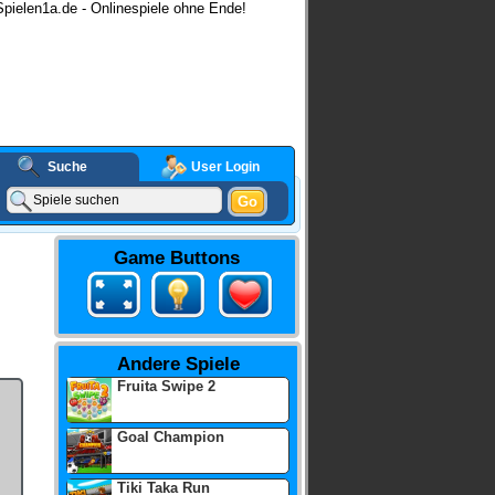
pielen1a.de - Onlinespiele ohne Ende!
Suche
User Login
Go
Game Buttons
Andere Spiele
Fruita Swipe 2
Goal Champion
Tiki Taka Run