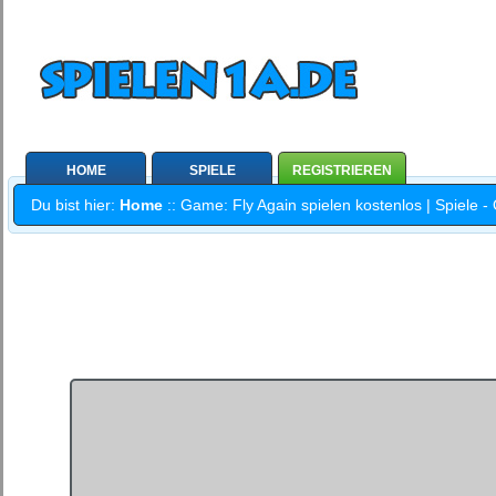
HOME
SPIELE
REGISTRIEREN
Du bist hier:
Home
:: Game: Fly Again spielen kostenlos | Spiele -