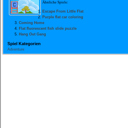
Ähnliche Spiele:
Escape From Little Flat
Purple flat car coloring
Coming Home
Flat fluorescent fish slide puzzle
Hang Out Gang
Spiel Kategorien
Adventure