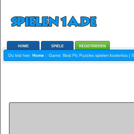
HOME
SPIELE
REGISTRIEREN
Du bist hier:
Home
:: Game: Best Pic Puzzles spielen kostenlos | 