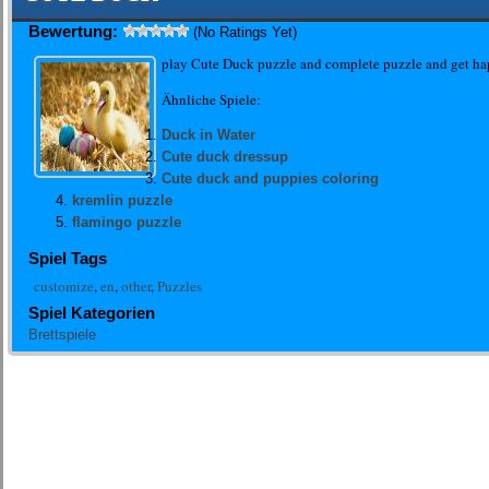
Bewertung:
(No Ratings Yet)
play Cute Duck puzzle and complete puzzle and get 
Ähnliche Spiele:
Duck in Water
Cute duck dressup
Cute duck and puppies coloring
kremlin puzzle
flamingo puzzle
Spiel Tags
customize
,
en
,
other
,
Puzzles
Spiel Kategorien
Brettspiele