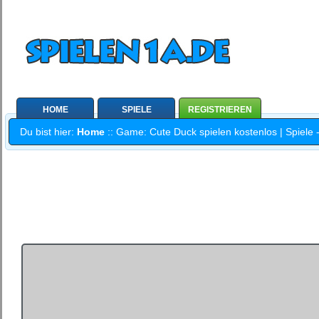
HOME
SPIELE
REGISTRIEREN
Du bist hier:
Home
:: Game: Cute Duck spielen kostenlos | Spiele 