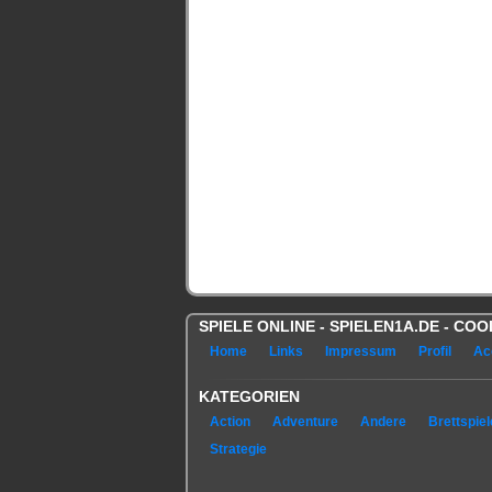
SPIELE ONLINE - SPIELEN1A.DE - C
Home
Links
Impressum
Profil
Ac
KATEGORIEN
Action
Adventure
Andere
Brettspiel
Strategie