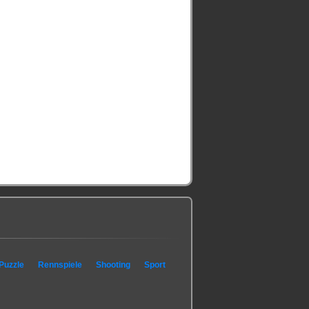
Puzzle
Rennspiele
Shooting
Sport