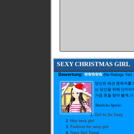
SEXY CHRISTMAS GIRL
Bewertung:
(No Ratings Yet)
당신은 패션 중독자를 
는 당신을 위해 단지이
가끔 옷을 찾아 볼게.
Ähnliche Spiele:
Girl Is So Sexy
Hey sexy girl
Fashion for sexy girl
Sexy Girl Trend