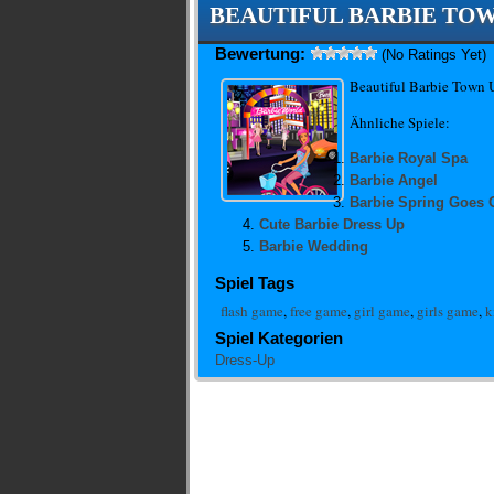
BEAUTIFUL BARBIE TO
Bewertung:
(No Ratings Yet)
Beautiful Barbie Town
Ähnliche Spiele:
Barbie Royal Spa
Barbie Angel
Barbie Spring Goes 
Cute Barbie Dress Up
Barbie Wedding
Spiel Tags
flash game
,
free game
,
girl game
,
girls game
,
k
Spiel Kategorien
Dress-Up