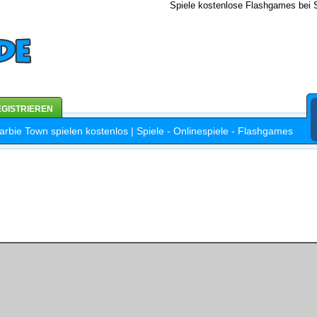
Spiele kostenlose Flashgames bei S
GISTRIEREN
arbie Town spielen kostenlos | Spiele - Onlinespiele - Flashgames