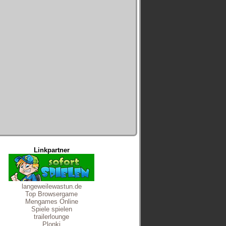
Linkpartner
langeweilewastun.de
Top Browsergame
Mengames Online
Spiele spielen
trailerlounge
Plonki