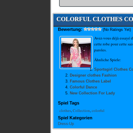
COLORFUL CLOTHES C
Bewertung:
(No Ratings Yet)
Avez-vous déjà essayé de
cette robe pour cette sa
paroles.
Ähnliche Spiele:
Sportsgirl Clothes Co
Designer clothes Fashion
Famous Clothes Label
Colorful Dance
New Collection For Lady
Spiel Tags
clothes
,
Collection
,
colorful
Spiel Kategorien
Dress-Up