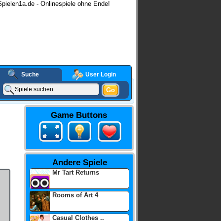
pielen1a.de - Onlinespiele ohne Ende!
Suche
User Login
Go
Game Buttons
Andere Spiele
Mr Tart Returns
Rooms of Art 4
Casual Clothes ..