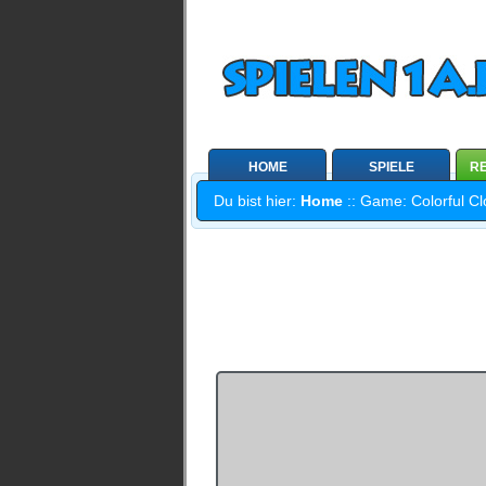
HOME
SPIELE
RE
Du bist hier:
Home
:: Game: Colorful Cl