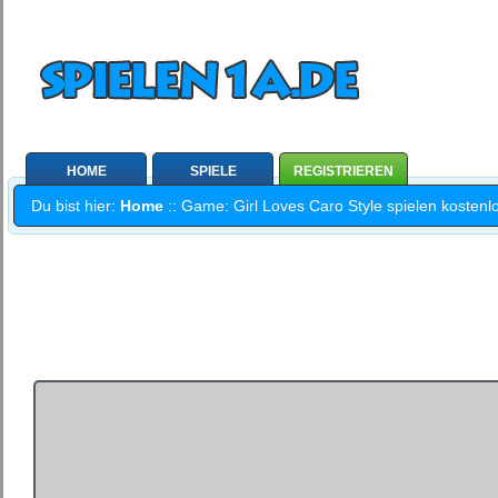
HOME
SPIELE
REGISTRIEREN
Du bist hier:
Home
:: Game: Girl Loves Caro Style spielen kostenlo