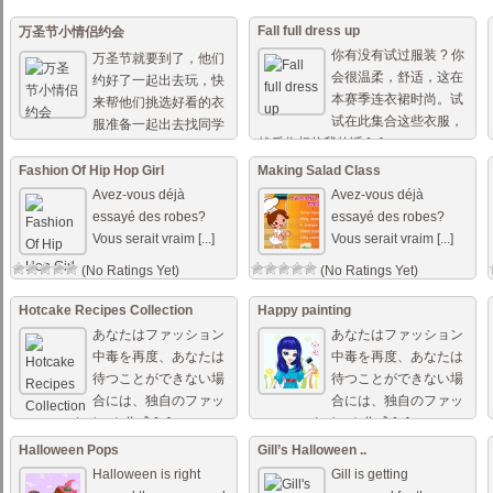
Fall full dress up
万圣节小情侣约会
你有没有试过服装 ? 你
万圣节就要到了，他们
会很温柔，舒适，这在
约好了一起出去玩，快
本赛季连衣裙时尚。试
来帮他们挑选好看的衣
试在此集合这些衣服，
服准备一起出去找同学
然后你相信我的话 [...]
们玩吧。 游戏缓冲后 [...]
(No Ratings Yet)
Fashion Of Hip Hop Girl
Making Salad Class
(No Ratings Yet)
Avez-vous déjà
Avez-vous déjà
essayé des robes?
essayé des robes?
Vous serait vraim [...]
Vous serait vraim [...]
(No Ratings Yet)
(No Ratings Yet)
Hotcake Recipes Collection
Happy painting
あなたはファッション
あなたはファッション
中毒を再度、あなたは
中毒を再度、あなたは
待つことができない場
待つことができない場
合には、独自のファッ
合には、独自のファッ
ションスタイルを作成 [...]
ションスタイルを作成 [...]
(No Ratings Yet)
(No Ratings Yet)
Halloween Pops
Gill’s Halloween ..
Halloween is right
Gill is getting