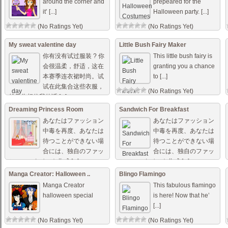
around the corner and
prepeared for the
it’ [...]
Halloween party. [...]
(No Ratings Yet)
(No Ratings Yet)
My sweat valentine day
Little Bush Fairy Maker
你有没有试过服装 ? 你
This little bush fairy is
会很温柔，舒适，这在
granting you a chance
本赛季连衣裙时尚。试
to [...]
试在此集合这些衣服，
(No Ratings Yet)
然后你相信我的话 [...]
(No Ratings Yet)
Dreaming Princess Room
Sandwich For Breakfast
あなたはファッション
あなたはファッション
中毒を再度、あなたは
中毒を再度、あなたは
待つことができない場
待つことができない場
合には、独自のファッ
合には、独自のファッ
ションスタイルを作成 [...]
ションスタイルを作成 [...]
(No Ratings Yet)
(No Ratings Yet)
Manga Creator: Halloween ..
Blingo Flamingo
Manga Creator
This fabulous flamingo
halloween special
is here! Now that he’
[...]
(No Ratings Yet)
(No Ratings Yet)