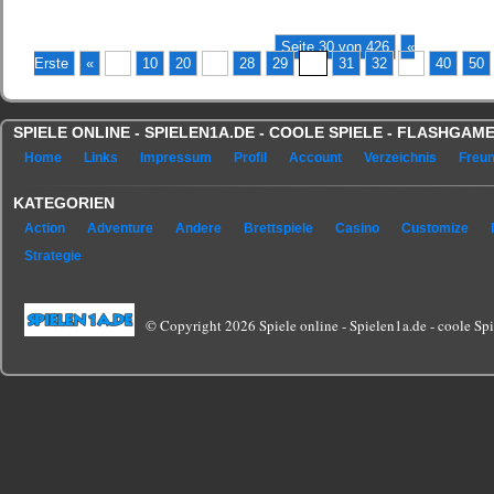
Seite 30 von 426
«
Erste
«
...
10
20
...
28
29
30
31
32
...
40
50
SPIELE ONLINE - SPIELEN1A.DE - COOLE SPIELE - FLASHGA
Home
Links
Impressum
Profil
Account
Verzeichnis
Freu
KATEGORIEN
Action
Adventure
Andere
Brettspiele
Casino
Customize
Strategie
© Copyright 2026 Spiele online - Spielen1a.de - coole Spie