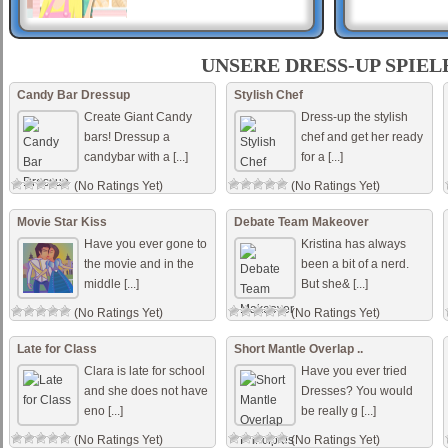
เด็กสาวญี่ปุ่น ..
UNSERE DRESS-UP SPIEL
เกมส์แต่งตัวเด็กสาวญี่ปุ่น มีชุด
แต่งตัวแบบญี่ปุ่น ทั้งชุดกิโมโน
Candy Bar Dressup
Stylish Chef
ชุดแต่งตัวธรรมดาๆ สไตล์เด็ก
Create Giant Candy
Dress-up the stylish
สาวญี่ปุ่น ตัวละครนี้น่ารักมาก
bars! Dressup a
chef and get her ready
เลย [...]
candybar with a [...]
for a [...]
Couple Compatibility
These two are totally meant
(No Ratings Yet)
(No Ratings Yet)
for each other but they really
need to figure out what to
wear on their next date.
Movie Star Kiss
Debate Team Makeover
Have you ever gone to
Kristina has always
the movie and in the
been a bit of a nerd.
middle [...]
But she& [...]
(No Ratings Yet)
(No Ratings Yet)
Late for Class
Short Mantle Overlap ..
Clara is late for school
Have you ever tried
and she does not have
Dresses? You would
eno [...]
be really g [...]
(No Ratings Yet)
(No Ratings Yet)