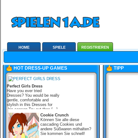
HOME
SPIELE
REGISTRIEREN
HOT DRESS-UP GAMES
TIPP
Perfect Girls Dress
Have you ever tried
Dresses? You would be really
gentle, comfortable and
stylish in this Dresses for
this season.Try out thes [...]
Cookie Crunch
Können Sie alle diese
cascading Cookies und
andere Süßwaren mithalten?
Sie kommen Sie schnell!