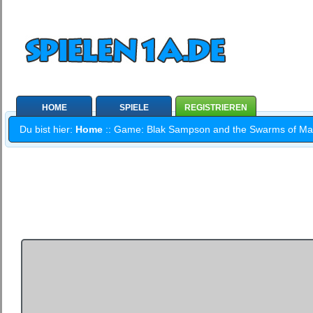
HOME
SPIELE
REGISTRIEREN
Du bist hier:
Home
:: Game: Blak Sampson and the Swarms of Mars 