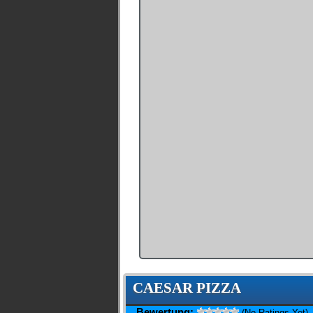
CAESAR PIZZA
Bewertung:
(No Ratings Yet)