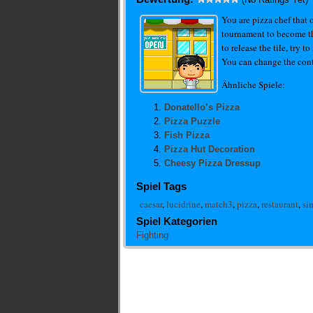
You are pizza chef that 
tournament to become th
to release the tile, try t
You can change the cont
Ähnliche Spiele:
Donatello’s Pizza
Pizza Puzzle
Fish Pizza
Pizza Hut Decoration
Cheesy Pizza Dressup
Spiel Tags
caesar
,
lucidrine
,
match3
,
pizza
,
restaurant
,
si
Spiel Kategorien
Fighting