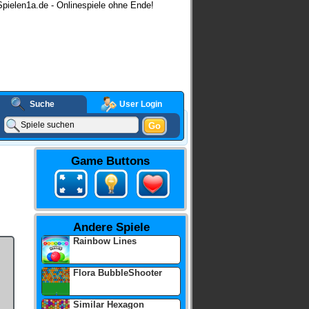
pielen1a.de - Onlinespiele ohne Ende!
Suche
User Login
Go
Game Buttons
Andere Spiele
Rainbow Lines
Flora BubbleShooter
Similar Hexagon