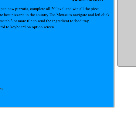
open new pizzaria, complete all 20 level and win all the pizza
e best pizzaria in the country Use Mouse to navigate and left click
o match 3 or more tile to send the ingredient to food tray.
rol to keyboard on option screen
ms