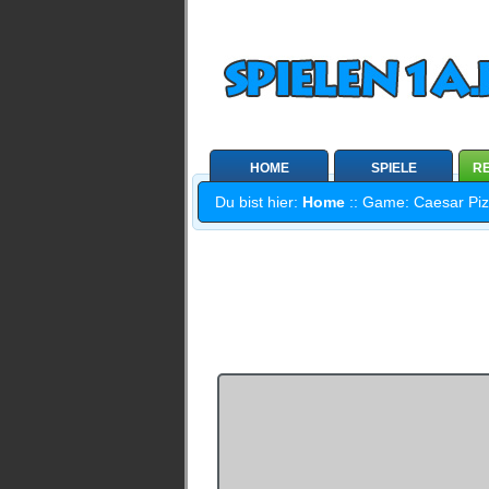
HOME
SPIELE
RE
Du bist hier:
Home
:: Game: Caesar Pizz