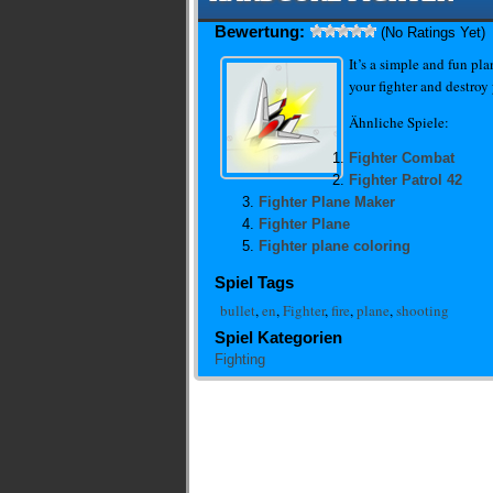
Bewertung:
(No Ratings Yet)
It’s a simple and fun p
your fighter and destroy
Ähnliche Spiele:
Fighter Combat
Fighter Patrol 42
Fighter Plane Maker
Fighter Plane
Fighter plane coloring
Spiel Tags
bullet
,
en
,
Fighter
,
fire
,
plane
,
shooting
Spiel Kategorien
Fighting