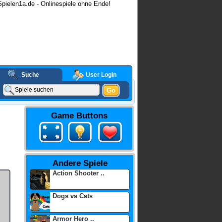
pielen1a.de - Onlinespiele ohne Ende!
Suche
User Login
Go
Game Buttons
Andere Spiele
Action Shooter ..
Dogs vs Cats
Armor Hero ..