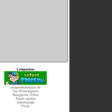
Linkpartner
langeweilewastun.de
Top Browsergame
Mengames Online
Spiele spielen
trailerlounge
Plonki