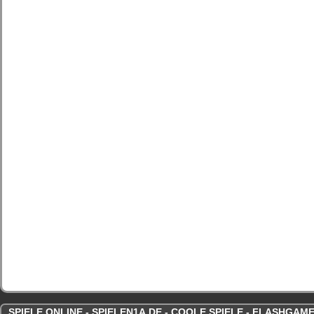
SPIELE ONLINE - SPIELEN1A.DE - COOLE SPIELE - FLASHGA