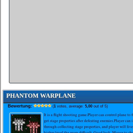
PHANTOM WARPLANE
Bewertung:
(
1
votes, average:
5,00
out of 5)
It is a flight shooting game.Player can control plane to f
get stage properties after defeating enemies.Player can
through collecting stage properties, and player will liv
higher level the more difficult. Good luck. Mouse to sh