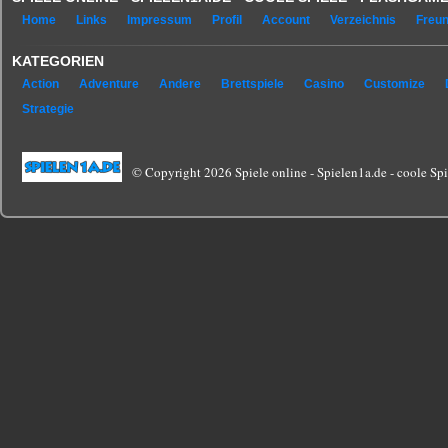
Home
Links
Impressum
Profil
Account
Verzeichnis
Freu
KATEGORIEN
Action
Adventure
Andere
Brettspiele
Casino
Customize
Strategie
© Copyright 2026 Spiele online - Spielen1a.de - coole Spie