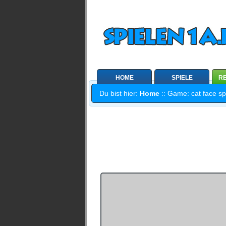
HOME
SPIELE
RE
Du bist hier:
Home
:: Game: cat face sp