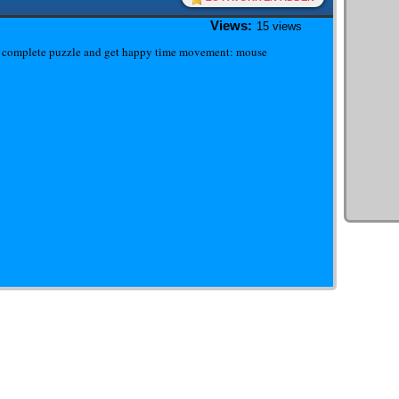
Views:
15 views
nd complete puzzle and get happy time movement: mouse