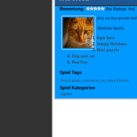
Bewertung:
(No Ratings Yet)
play cat face puzzle a
Ähnliche Spiele:
tiger face
Happy Holidays
Moo puzzle
Dog and cat
Red Fox
Spiel Tags
board game
,
customize
,
en
,
other
,
Puzzles
Spiel Kategorien
Jigsaw