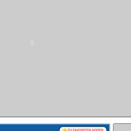
ZU FAVORITEN ADDEN