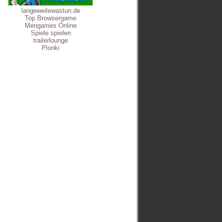
langeweilewastun.de
Top Browsergame
Mengames Online
Spiele spielen
trailerlounge
Plonki