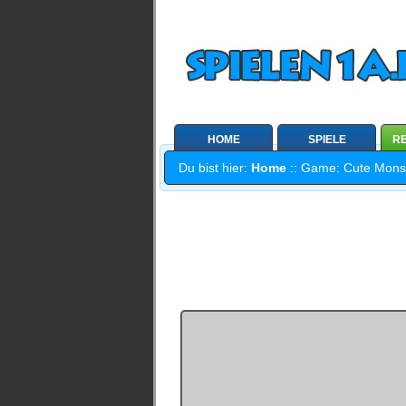
HOME
SPIELE
RE
Du bist hier:
Home
:: Game: Cute Monste