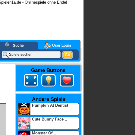
pielen1a.de - Onlinespiele ohne Ende!
Suche
User Login
Go
mes
Game Buttons
Andere Spiele
Pumpkin At Dentist
Cute Bunny Face ..
Monster Of ..