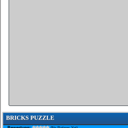
BRICKS PUZZLE
Bewertung:
(No Ratings Yet)