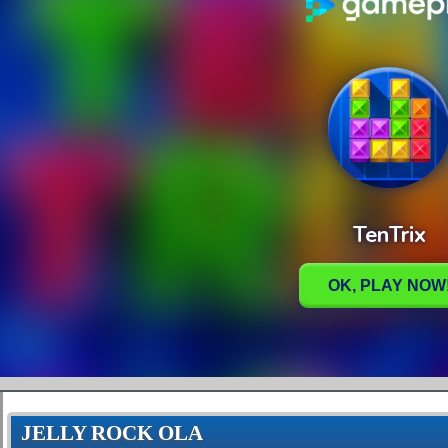
JELLY ROCK OLA