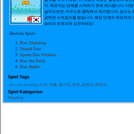
다. 목표치는 단계를 시작하기 전에 제시됩니다. 다양
날아오르면, 마우스로 클릭해서 제거합니다. 점수는 
공하면 누적점수를 받습니다. 해당 단계의 목표치에 
승리의 트로피에 도전하세요!
Ähnliche Spiele:
Disc Shooting
Stupid Disc
Speed Disc Frisbee
Disc the Duck
Disc Battle
Spiel Tags
disc
,
en
,
shooting
,
사격
,
여름
,
열기와
,
원반
,
판원반
,
해변의
Spiel Kategorien
Shooting