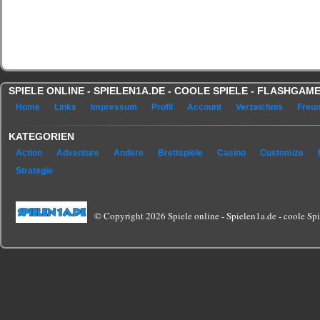
SPIELE ONLINE - SPIELEN1A.DE - COOLE SPIELE - FLASHGA
Home
Links
Impressum
Profil
Account
Verzeichnis
Freu
KATEGORIEN
Action
Adventure
Andere
Brettspiele
Casino
Customize
Strategie
© Copyright 2026 Spiele online - Spielen1a.de - coole Spie