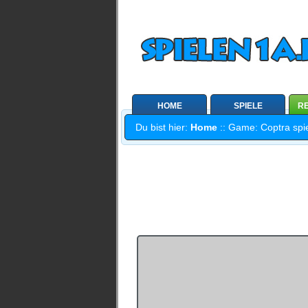
HOME
SPIELE
RE
Du bist hier:
Home
:: Game: Coptra spie