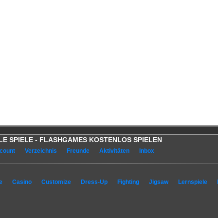
OOLE SPIELE - FLASHGAMES KOSTENLOS SPIELEN
count
Verzeichnis
Freunde
Aktivitäten
Inbox
e
Casino
Customize
Dress-Up
Fighting
Jigsaw
Lernspiele