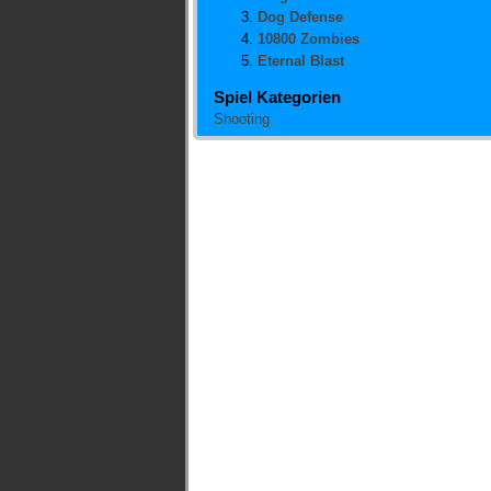
Dog Defense
10800 Zombies
Eternal Blast
Spiel Kategorien
Shooting