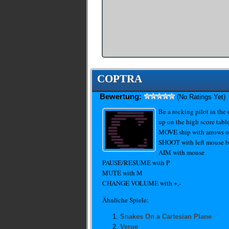
COPTRA
Bewertung:
(No Ratings Yet)
Be a rocking pilot in th
up on the high score tab
MOVE ship with arrows o
SHOOT with left mouse b
AIM with mouse
PAUSE/RESUME with P
MUTE with M
CHANGE VOLUME with +,-
Ähnliche Spiele:
Snakes On a Cartesian Plane
Verge