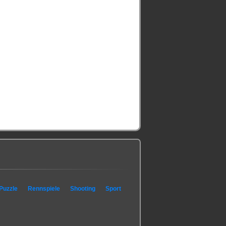
Puzzle
Rennspiele
Shooting
Sport