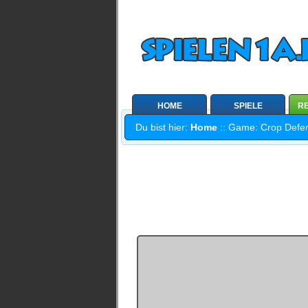
HOME
SPIELE
RE
Du bist hier:
Home
:: Game: Crop Defend