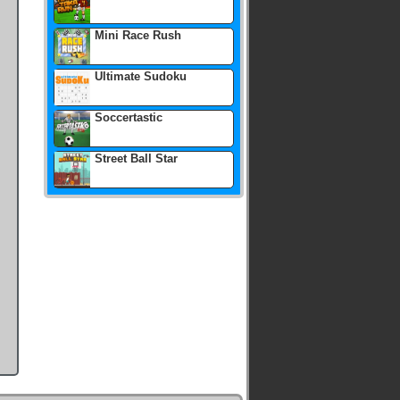
Mini Race Rush
Ultimate Sudoku
Soccertastic
Street Ball Star