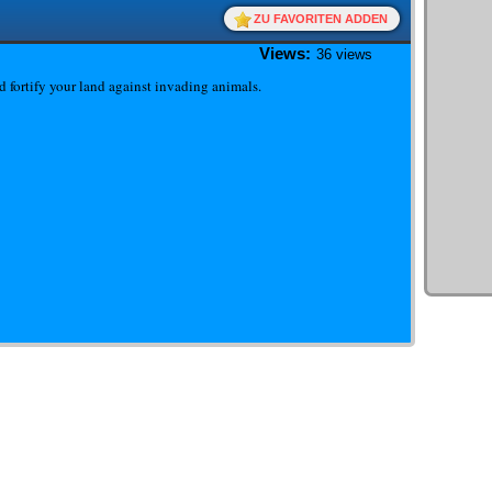
ZU FAVORITEN ADDEN
Views:
36 views
d fortify your land against invading animals.