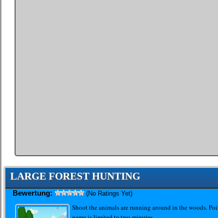
LARGE FOREST HUNTING
Bewertung:
(No Ratings Yet)
Shoot the animals are running around in the woods. Poin
game is limited to two minutes.