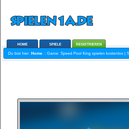
HOME
SPIELE
REGISTRIEREN
Du bist hier:
Home
:: Game: Speed Pool King spielen kostenlos | S