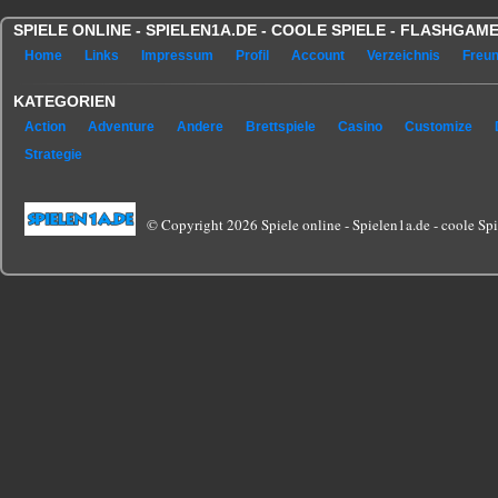
SPIELE ONLINE - SPIELEN1A.DE - COOLE SPIELE - FLASHGA
Home
Links
Impressum
Profil
Account
Verzeichnis
Freu
KATEGORIEN
Action
Adventure
Andere
Brettspiele
Casino
Customize
Strategie
© Copyright 2026 Spiele online - Spielen1a.de - coole Spie