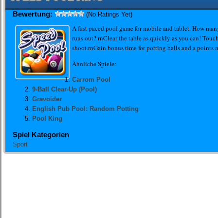
Bewertung:
(No Ratings Yet)
A fast paced pool game for mobile and tablet. How many
runs out? rnClear the table as quickly as you can! Touch
shoot.rnGain bonus time for potting balls and a points m
Ähnliche Spiele:
Carrom Pool
9-Ball Clear-Up (Pool)
Gravoider
English Pub Pool: Random Potting
Pool King
Spiel Kategorien
Sport