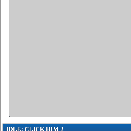
IDLE: CLICK HIM 2