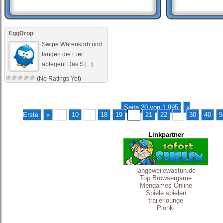
EggDrop
Swipe Warenkorb und
fangen die Eier
ablegen! Das S [...]
(No Ratings Yet)
Seite 20 von 1.995
«
Erste
«
...
10
...
18
19
20
21
22
...
30
40
5
Linkpartner
langeweilewastun.de
Top Browsergame
Mengames Online
Spiele spielen
trailerlounge
Plonki