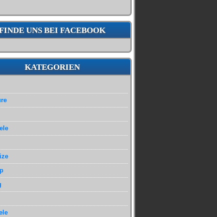
FINDE UNS BEI FACEBOOK
KATEGORIEN
re
ele
ize
p
g
ele