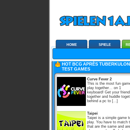
HOME
SPIELE
RE
HOT BCG APRÈS TUBERKULON
TEST GAMES
Curve Fever 2
This is the most fun gam
play together… on 1
keyboard! Get your frien
together and huddle toget
behind a pc to [...]
Taipei
Taipei is a simple game t
play. You have to match t
that are the same and ar