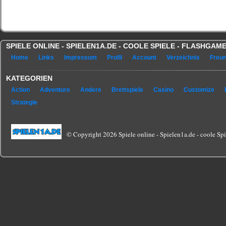
SPIELE ONLINE - SPIELEN1A.DE - COOLE SPIELE - FLASHGA
Home
Links
Impressum
Profil
Account
Verzeichnis
Freu
KATEGORIEN
Action
Adventure
Andere
Brettspiele
Casino
Customize
Strategie
© Copyright 2026 Spiele online - Spielen1a.de - coole Spie