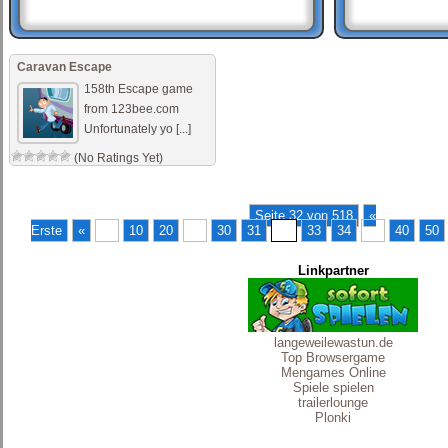
Caravan Escape
158th Escape game
from 123bee.com
Unfortunately yo [...]
(No Ratings Yet)
Seite 32 von 518
«
Erste
«
...
10
20
...
30
31
32
33
34
...
40
50
Linkpartner
langeweilewastun.de
Top Browsergame
Mengames Online
Spiele spielen
trailerlounge
Plonki