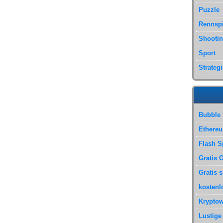
Puzzle
Rennspi
Shooti
Sport
Strategi
Bubble 
Ethere
Flash S
Gratis 
Gratis 
kosten
Krypto
Lustige