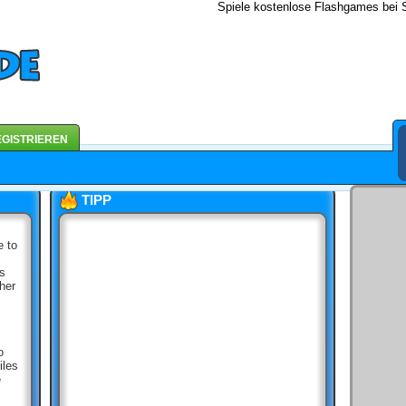
Spiele kostenlose Flashgames bei S
GISTRIEREN
TIPP
e to
ds
her
o
iles
e