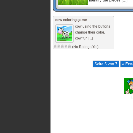
identify the pieces [...]
XXX
XXX is the simplest slot
cow coloring game
game out there! Get thre
X’s in a row and you’ll be
cow using the buttons
awarded big time. Get th
change their color,
O’ [...]
cow fun [...]
(No Ratings Yet)
Bubble Shooter
Das beliebte Bubble Shoo
Spiel.
Seite 5 von 7
« Erst