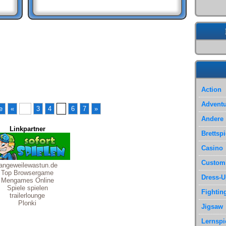
e
ree
ter
Action
Adventu
e
«
...
3
4
5
6
7
»
Andere
Linkpartner
Brettspi
Casino
Custom
langeweilewastun.de
Top Browsergame
Dress-U
Mengames Online
Spiele spielen
Fightin
trailerlounge
Plonki
Jigsaw
Lernspi