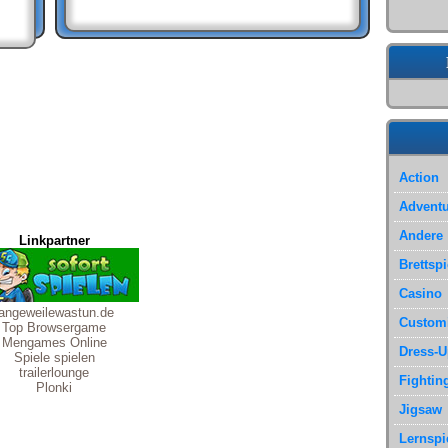
e
ree
Action
ter
Adventu
Andere
Linkpartner
Brettspi
Casino
langeweilewastun.de
Custom
Top Browsergame
Mengames Online
Dress-U
Spiele spielen
trailerlounge
Fightin
Plonki
Jigsaw
Lernspi