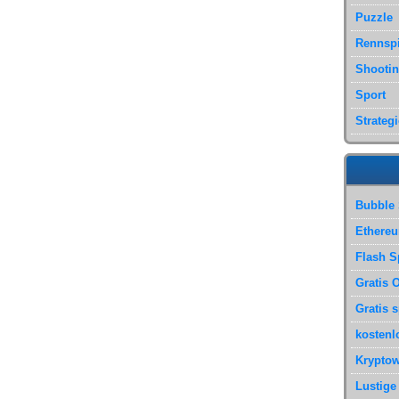
Puzzle
Rennspi
Shooti
Sport
Strategi
Bubble 
Ethere
Flash S
Gratis 
Gratis 
kosten
Krypto
Lustige