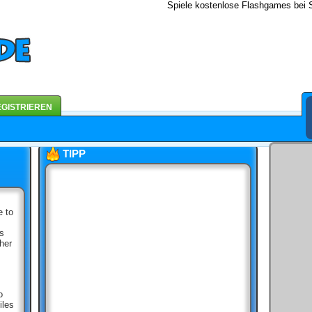
Spiele kostenlose Flashgames bei S
GISTRIEREN
TIPP
e to
ds
her
o
iles