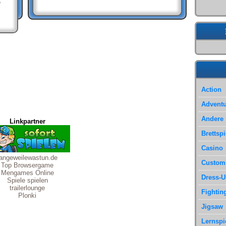
e
e
ree
Action
Adventu
ter
Andere
Linkpartner
Brettspi
Casino
langeweilewastun.de
Custom
Top Browsergame
Mengames Online
Dress-U
Spiele spielen
trailerlounge
Fightin
Plonki
Jigsaw
Lernspi