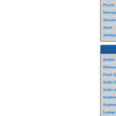
Puzzle
Rennspi
Shooti
Sport
Strategi
Bubble 
Ethere
Flash S
Gratis 
Gratis 
kosten
Krypto
Lustige