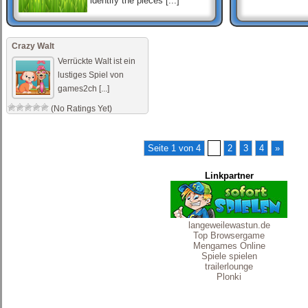
identify the pieces [...]
XXX
XXX is the simplest slot
Crazy Walt
game out there! Get three
X’s in a row and you’ll be
Verrückte Walt ist ein
awarded big time. Get three
lustiges Spiel von
O’ [...]
games2ch [...]
(No Ratings Yet)
Bubble Shooter
Das beliebte Bubble Shooter
Spiel.
Seite 1 von 4
1
2
3
4
»
Linkpartner
langeweilewastun.de
Top Browsergame
Mengames Online
Spiele spielen
trailerlounge
Plonki