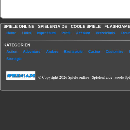
SPIELE ONLINE - SPIELEN1A.DE - COOLE SPIELE - FLASHGA
Home
Links
Impressum
Profil
Account
Verzeichnis
Freu
KATEGORIEN
Action
Adventure
Andere
Brettspiele
Casino
Customize
Strategie
© Copyright 2026 Spiele online - Spielen1a.de - coole Spie