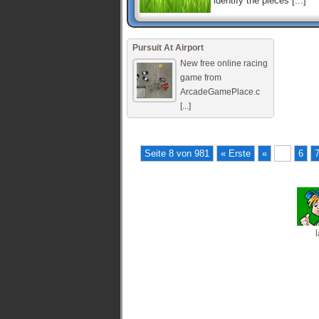
identify the pieces [...]
XXX
XXX is the simplest slot
Pursuit At Airport
game out there! Get thre
X’s in a row and you’ll be
New free online racing
awarded big time. Get th
game from
O’ [...]
ArcadeGamePlace.c
[...]
Bubble Shooter
(No Ratings Yet)
Das beliebte Bubble Shoo
Spiel.
Seite 8 von 981
« Erste
«
...
6