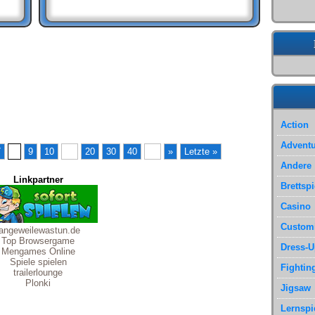
e
ree
ter
Action
Adventu
7
8
9
10
...
20
30
40
...
»
Letzte »
Andere
Linkpartner
Brettspi
Casino
Custom
langeweilewastun.de
Top Browsergame
Dress-U
Mengames Online
Spiele spielen
Fightin
trailerlounge
Plonki
Jigsaw
Lernspi