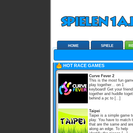
HOME
SPIELE
RE
HOT RACE GAMES
Curve Fever 2
This is the most fun gam
play together… on 1
keyboard! Get your frien
together and huddle toget
behind a pc to [...]
Taipei
Taipei is a simple game t
play. You have to match t
that are the same and ar
along an edge. To help