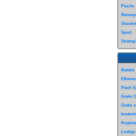
Puzzle
Rennspi
Shooti
Sport
Strategi
Bubble 
Ethere
Flash S
Gratis 
Gratis 
kosten
Krypto
Lustige