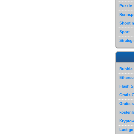
Puzzle
Rennspi
Shooti
Sport
Strategi
Bubble 
Ethere
Flash S
Gratis 
Gratis 
kosten
Krypto
Lustige