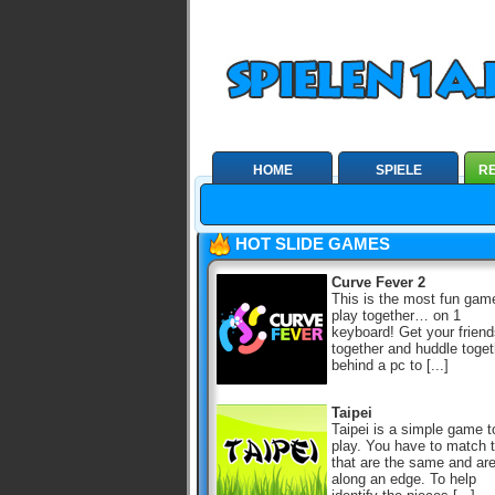
HOME
SPIELE
RE
HOT SLIDE GAMES
Curve Fever 2
This is the most fun gam
play together… on 1
keyboard! Get your frien
together and huddle toget
behind a pc to [...]
Taipei
Taipei is a simple game t
play. You have to match t
that are the same and ar
along an edge. To help