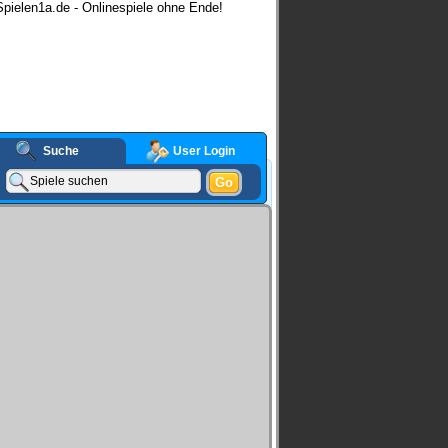
pielen1a.de - Onlinespiele ohne Ende!
Suche
User Login
Go