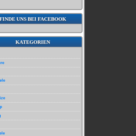
FINDE UNS BEI FACEBOOK
KATEGORIEN
re
ele
ize
p
g
ele