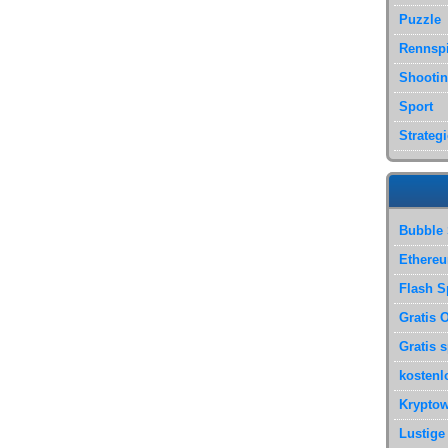
Puzzle
Rennspi
Shooti
Sport
Strategi
Bubble 
Ethere
Flash S
Gratis 
Gratis 
kosten
Krypto
Lustige