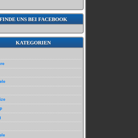
FINDE UNS BEI FACEBOOK
KATEGORIEN
re
ele
ize
p
g
ele