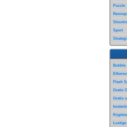
Puzzle
Rennspi
Shooti
Sport
Strategi
Bubble 
Ethere
Flash S
Gratis 
Gratis 
kosten
Krypto
Lustige