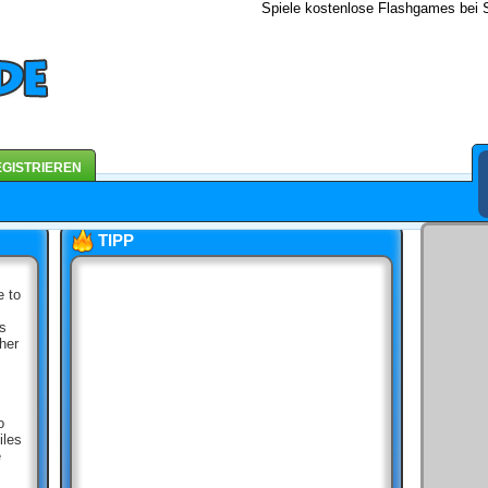
Spiele kostenlose Flashgames bei S
GISTRIEREN
TIPP
e to
ds
her
o
iles
e