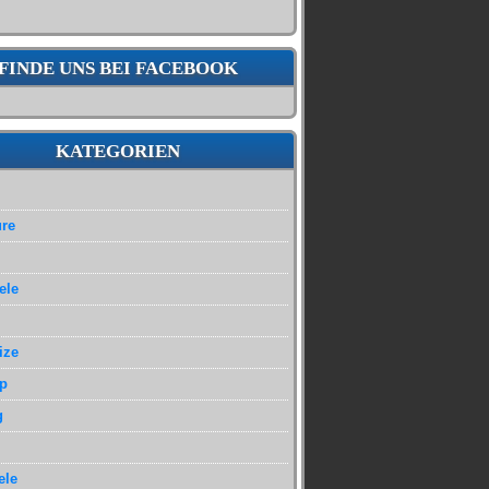
FINDE UNS BEI FACEBOOK
KATEGORIEN
re
ele
ize
p
g
ele