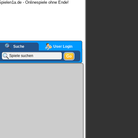
pielen1a.de - Onlinespiele ohne Ende!
Suche
User Login
Go