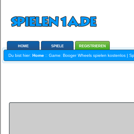
HOME
SPIELE
REGISTRIEREN
Du bist hier:
Home
:: Game: Booger Wheels spielen kostenlos | Sp