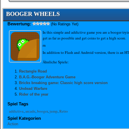
BOOGER WHEELS
Bewertung:
(No Ratings Yet)
In this simple and addictive game you are a booger tryi
get as far as possible and get coins to get a high score.
rn
In addition to Flash and Android version, there is an 
Ähnliche Spiele:
Rectangle Road
B.A.G.-Booger Adventure Game
Bricks breaking game: Classic high score version
Undead Warfare
Rider of the year
Spiel Tags
addictive
,
arcade
,
booger
,
jump
,
Retro
Spiel Kategorien
Action