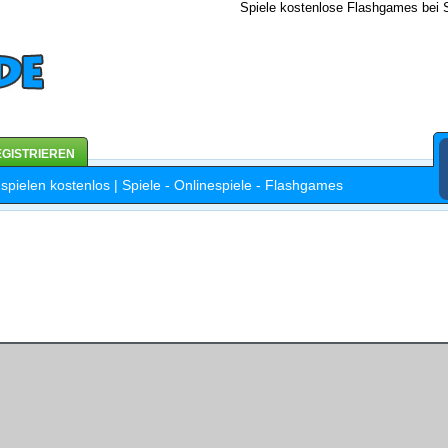
Spiele kostenlose Flashgames bei S
GISTRIEREN
spielen kostenlos | Spiele - Onlinespiele - Flashgames