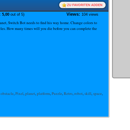
ZU FAVORITEN ADDEN
Views:
e:
5,00
out of 5)
104 views
lanet, Switch Bot needs to find his way home. Change colors to
les. How many times will you die before you can complete the
,
obstacle
,
Pixel
,
planet
,
platform
,
Puzzle
,
Retro
,
robot
,
skill
,
space
,