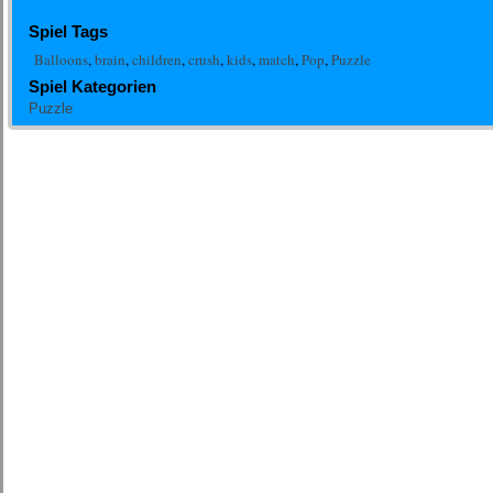
Spiel Tags
Balloons
,
brain
,
children
,
crush
,
kids
,
match
,
Pop
,
Puzzle
Spiel Kategorien
Puzzle