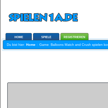
HOME
SPIELE
REGISTRIEREN
Du bist hier:
Home
:: Game: Balloons Match and Crush spielen kos