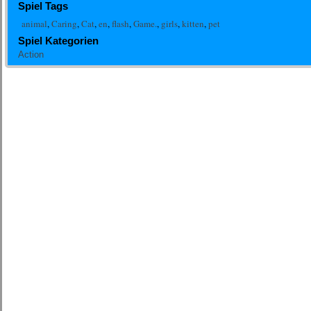
Spiel Tags
animal
,
Caring
,
Cat
,
en
,
flash
,
Game.
,
girls
,
kitten
,
pet
Spiel Kategorien
Action