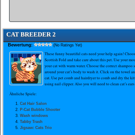
CAT BREEDER 2
Bewertung:
(No Ratings Yet)
These funny beautiful cats need your help again! Choos
Scottish Fold and take care about this pet. Use your mo
your cat with warm water. Choose the correct shampoo sp
around your cat’s body to wash it. Click on the towel a
cat. Use pet comb and hairdryer to comb and dry the kitte
using nail clipper. Also you will need to clean cat’s ears
Ähnliche Spiele:
Cat Hair Salon
P-Cat Bubble Shooter
Wash windows
Tabby Trash
Jigsaw: Cats Trio