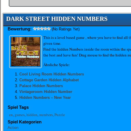
DARK STREET HIDDEN NUMBERS
Bewertung:
(No Ratings Yet)
This is a level based game , where you have to find all
given time.
Find the hidden Numbers inside the room within the speci
the best and have fun! Drag mouse to find the hidden 
Ähnliche Spiele:
Cool Living Room Hidden Numbers
Cottage Garden Hidden Alphabet
Palace Hidden Numbers
Vintageroom Hidden Number
Hidden Numbers – New Year
Spiel Tags
en
,
games
,
hidden
,
numbers
,
Puzzle
Spiel Kategorien
Action