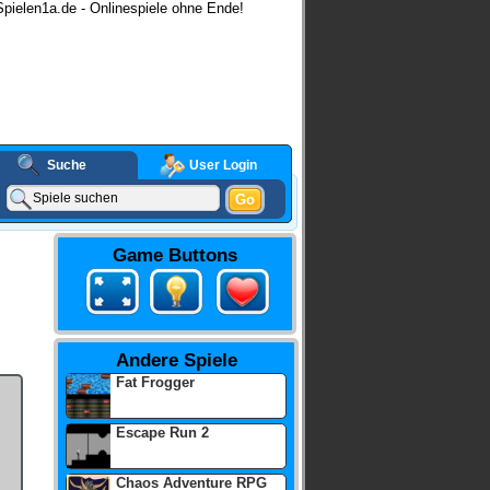
pielen1a.de - Onlinespiele ohne Ende!
Suche
User Login
Go
Game Buttons
Andere Spiele
Fat Frogger
Escape Run 2
Chaos Adventure RPG