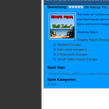
Bewertung:
(No Ratings Yet)
You were on vacation on
can’t find anyone and 
figure out how to escap
Ähnliche Spiele:
Sneaky Beach Escap
Mystery Escape
kids room escape 2
6 Diamonds Escape
Small Safes House Escape
Spiel Tags
adventure
,
bella
,
collect
,
en
,
escape
,
find
,
fro
Spiel Kategorien
Action