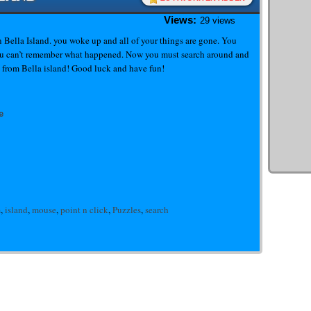
Views:
29 views
 Bella Island. you woke up and all of your things are gone. You
you can’t remember what happened. Now you must search around and
e from Bella island! Good luck and have fun!
e
m
,
island
,
mouse
,
point n click
,
Puzzles
,
search