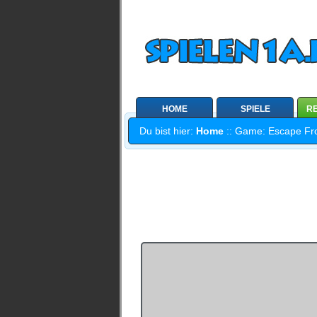
HOME
SPIELE
RE
Du bist hier:
Home
:: Game: Escape From