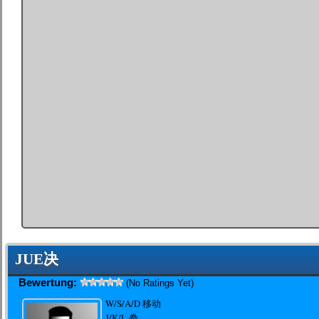
JUE决
Bewertung:
(No Ratings Yet)
W/S/A/D 移动
J/K/L 拳