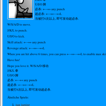
U/I/O 脚
必杀: ←→+ any punch
超必杀: ←→←→+L
当被打6次以上, 即可发动超必杀.
W/S/A/D to move.
J/K/L to punch.
U/I/O to kick.
Skill attack: ←→+ any punch
Revenge attack: ←→←→+L
When you are hit above 6 times, you can press ←→←→+L to enable max skill
Have fun!
Hope you love it. W/S/A/D 移动
J/K/L 拳
U/I/O 脚
必杀: ←→+ any punch
超必杀: ←→←→+L
当被打6次以上, 即可发动超必杀.
Ähnliche Spiele:
jue junior