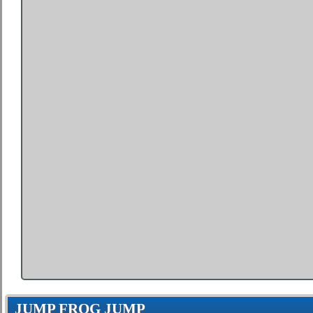
JUMP FROG JUMP