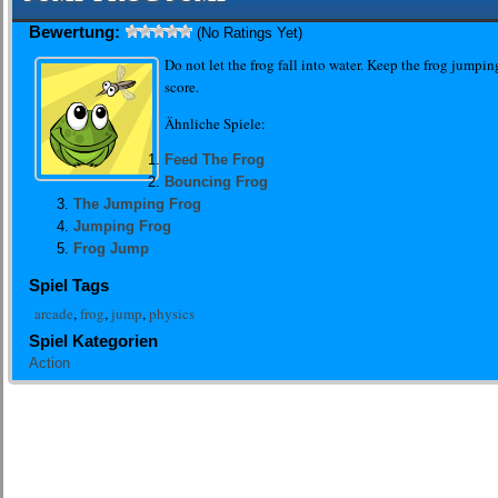
Bewertung:
(No Ratings Yet)
Do not let the frog fall into water. Keep the frog jumpi
score.
Ähnliche Spiele:
Feed The Frog
Bouncing Frog
The Jumping Frog
Jumping Frog
Frog Jump
Spiel Tags
arcade
,
frog
,
jump
,
physics
Spiel Kategorien
Action