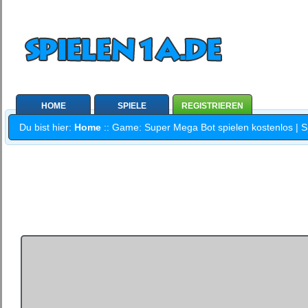
HOME
SPIELE
REGISTRIEREN
Du bist hier:
Home
:: Game: Super Mega Bot spielen kostenlos | S