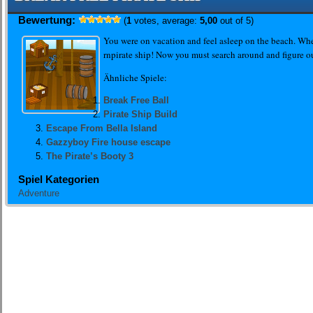
Bewertung:
(
1
votes, average:
5,00
out of 5)
You were on vacation and feel asleep on the beach. W
rnpirate ship! Now you must search around and figure o
Ähnliche Spiele:
Break Free Ball
Pirate Ship Build
Escape From Bella Island
Gazzyboy Fire house escape
The Pirate’s Booty 3
Spiel Kategorien
Adventure