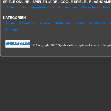
SPIELE ONLINE - SPIELEN1A.DE - COOLE SPIELE - FLASHGA
Home
Links
Impressum
Profil
Account
Verzeichnis
Freu
KATEGORIEN
Action
Adventure
Andere
Brettspiele
Casino
Customize
Strategie
© Copyright 2026 Spiele online - Spielen1a.de - coole Spie